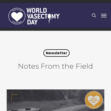
Skip
to
search
Men
main
content
Newsletter
Notes From the Field