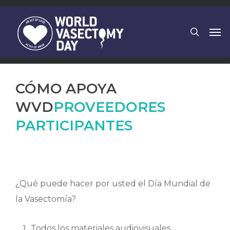
Skip
to
search
Men
main
content
CÓMO APOYA
WVD
PROVEEDORES
PARTICIPANTES
¿Qué puede hacer por usted el Día Mundial de
la Vasectomía?
Todos los materiales audiovisuales