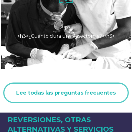
El período de tiempo oscila entre 10 y
30 minutos, según la experiencia del
médico y los diferentes desafíos que
</p>
se puedan presentar en el cuerpo de
<h3>¿Cuánto dura una vasectomía?</h3>
cada persona.
<p>
Lee todas las preguntas frecuentes
REVERSIONES, OTRAS
ALTERNATIVAS Y SERVICIOS