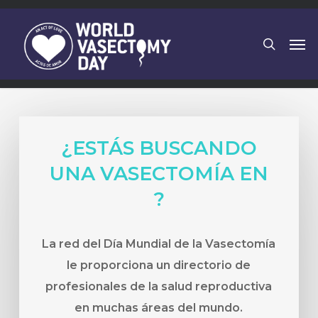
Skip
to
search
Men
main
content
¿ESTÁS BUSCANDO
UNA VASECTOMÍA EN
?
La red del Día Mundial de la Vasectomía
le proporciona un directorio de
profesionales de la salud reproductiva
en muchas áreas del mundo.