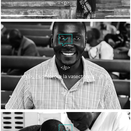
<p>
La vasectomía causa un dolor mínimo,
lo que sorprende gratamente a los
hombres que a menudo se sienten
ansiosos de antemano. La anestesia
</p>
elimina el dolor por completo,
<h3>¿Es dolorosa la vasectomía?</h3>
administrada a través de una aguja
fina o un aplicador en aerosol.
<p>