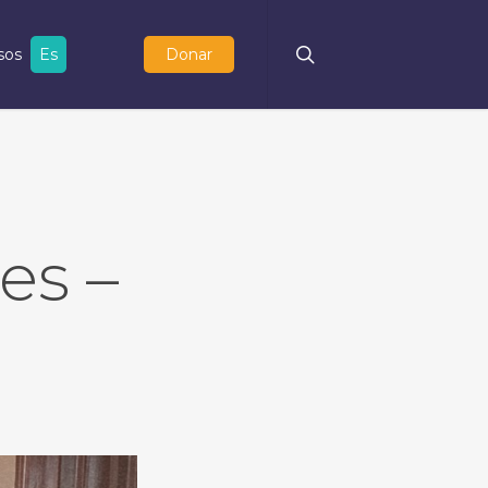
search
sos
Es
Donar
es –