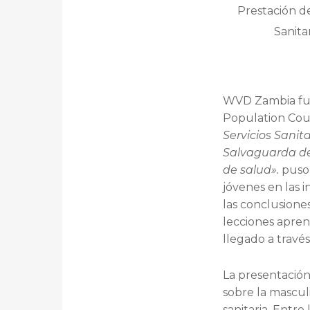
Prestación de
Sanita
WVD Zambia fue 
Population Cou
Servicios Sanita
Salvaguarda de
de salud».
puso 
jóvenes en las 
las conclusiones
lecciones apren
llegado a travé
La presentación
sobre la mascul
sanitaria. Entre