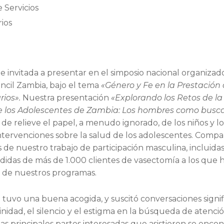
 Servicios
rios
invitada a presentar en el simposio nacional organizad
ncil Zambia, bajo el tema
«Género y Fe en la Prestación
rios».
Nuestra presentación
«Explorando los Retos de la
 los Adolescentes de Zambia: Los hombres como busc
de relieve el papel, a menudo ignorado, de los niños y lo
intervenciones sobre la salud de los adolescentes. Comp
 de nuestro trabajo de participación masculina, incluidas
didas de más de 1.000 clientes de vasectomía a los que
s de nuestros programas.
 tuvo una buena acogida, y suscitó conversaciones signif
inidad, el silencio y el estigma en la búsqueda de atenci
 las principales partes interesadas que asistieron se enco