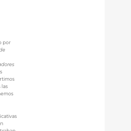
o por
 de
adores
s
artimos
 las
 hemos
icativas
ón
ntraban