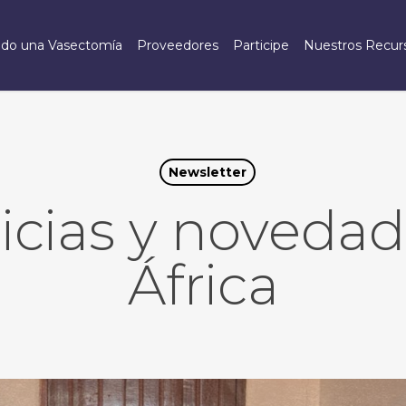
do una Vasectomía
Proveedores
Participe
Nuestros Recur
Newsletter
icias y novedad
África