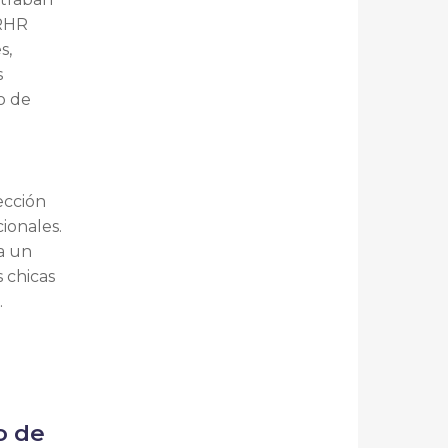
SRHR
s,
s
o de
ección
cionales.
a un
 chicas
.
o de