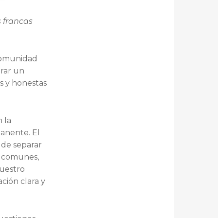
 francas
 comunidad
rar un
as y honestas
 la
anente. El
 de separar
s comunes,
Nuestro
ción clara y