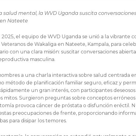
 la salud mental, la WVD Uganda suscita conversaciones
 en Nateete
de 2025, el equipo de WVD Uganda se unió a la vibrante
 Veteranos de Wakaliga en Nateete, Kampala, para celeb
rio con una clara misión: suscitar conversaciones abiert
reproductiva masculina.
hombres a una charla interactiva sobre salud centrada en
 método de planificación familiar seguro, eficaz y perm
rápidamente un gran interés, con participantes deseosos
os mitos. Surgieron preguntas sobre conceptos erróneo
ctomía provoca cáncer de próstata o disfunción eréctil. 
stas preocupaciones de frente, proporcionando informa
as para disipar los temores.