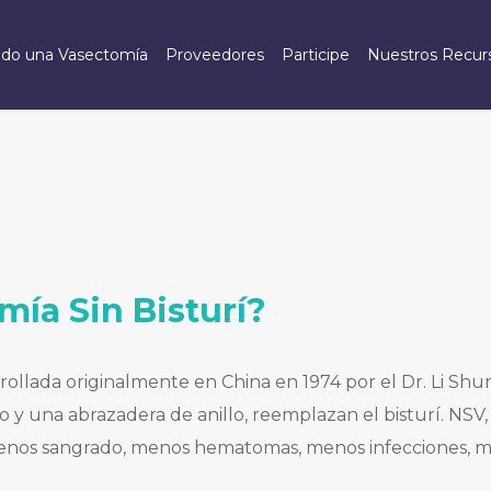
do una Vasectomía
Proveedores
Participe
Nuestros Recur
ía Sin Bisturí?
rrollada originalmente en China en 1974 por el Dr. Li Sh
y una abrazadera de anillo, reemplazan el bisturí. NSV,
o menos sangrado, menos hematomas, menos infecciones, 