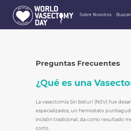
Skip
to
Sobre Nosotros
Buscan
main
content
Preguntas Frecuentes
¿Qué es una Vasectom
La vasectomía Sin bisturí (NSV) fue desa
especializados, un hemostato puntiagudo 
incisión tradicional, da como resultad
corto.